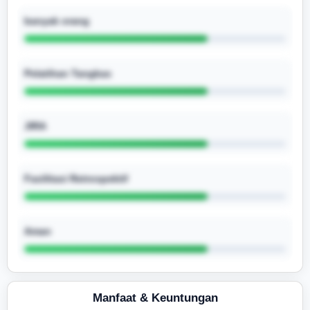
banyak orang
Pelatihan Tangkas
JIRA
Fasilitasi Retrospektif
Aman
Manfaat & Keuntungan