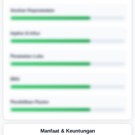
Asuhan Keperawatan
Injeksi & Infus
Perawatan Luka
EKG
Pendidikan Pasien
Manfaat & Keuntungan