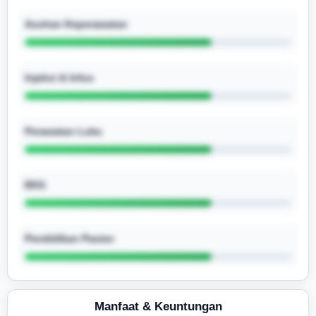
Asuhan Keperawatan
Injeksi & Infus
Perawatan Luka
EKG
Pendidikan Pasien
Manfaat & Keuntungan