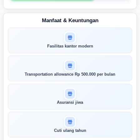
Manfaat & Keuntungan
Masuk untuk melihat skor
Fasilitas kantor modern
pertandingan AI Anda
AI kami menganalisis profil Anda dan
menunjukkan seberapa cocok keahlian
Anda dengan peran ini
Transportation allowance Rp 500.000 per bulan
Buka Kunci Skor Pertandingan
Saya
Asuransi jiwa
Cuti ulang tahun