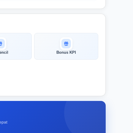
encil
Bonus KPI
epat