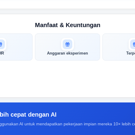
Manfaat & Keuntungan
HR
Anggaran eksperimen
Terp
bih cepat dengan AI
ggunakan AI untuk mendapatkan pekerjaan impian mereka 10× lebih c