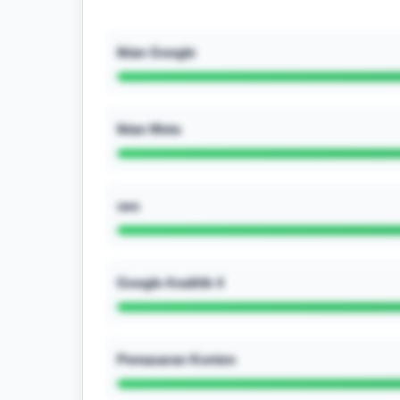
Iklan Google
Iklan Meta
seo
Google Analitik 4
Pemasaran Konten