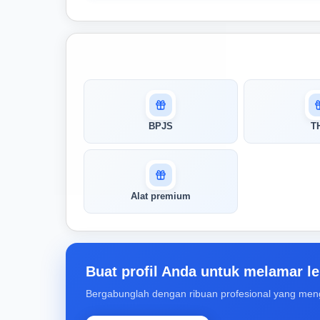
Masuk untuk melihat skor
pertandingan AI Anda
AI kami menganalisis profil Anda dan
BPJS
T
menunjukkan seberapa cocok keahlian
Anda dengan peran ini
Buka Kunci Skor Pertandingan
Alat premium
Saya
Buat profil Anda untuk melamar le
Bergabunglah dengan ribuan profesional yang men