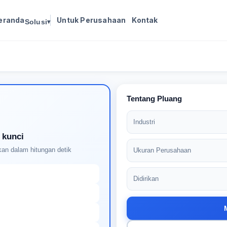
eranda
Untuk Perusahaan
Kontak
Solusi
▾
Masuk untuk melanjutkan
Buat profil Anda untuk membuka kunci pencocokan
pekerjaan yang didukung AI
Tentang Pluang
Industri
 kunci
an dalam hitungan detik
Ukuran Perusahaan
Didirikan