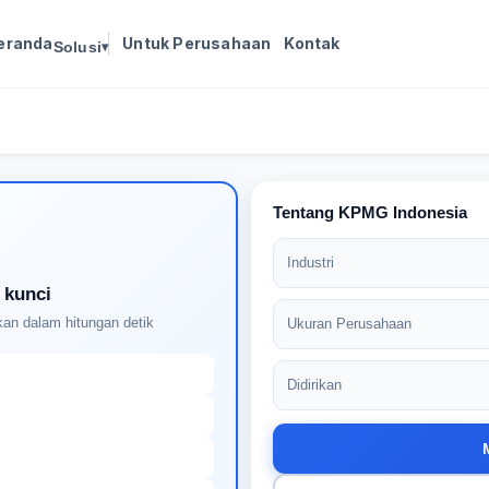
eranda
Untuk Perusahaan
Kontak
Solusi
▾
Masuk untuk melanjutkan
Buat profil Anda untuk membuka kunci pencocokan
pekerjaan yang didukung AI
Tentang KPMG Indonesia
Industri
 kunci
an dalam hitungan detik
Ukuran Perusahaan
Didirikan