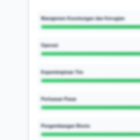
Manajemen Keuntungan dan Kerugian
Operasi
Kepemimpinan Tim
Perluasan Pasar
Pengembangan Bisnis