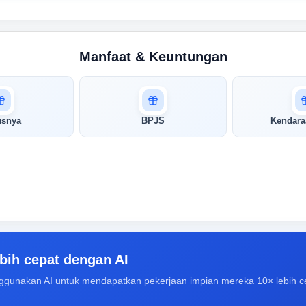
Manfaat & Keuntungan
usnya
BPJS
Kendara
bih cepat dengan AI
ggunakan AI untuk mendapatkan pekerjaan impian mereka 10× lebih c