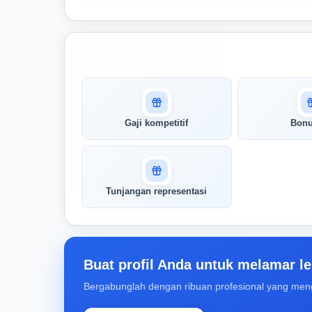
Masuk untuk melihat skor
pertandingan AI Anda
AI kami menganalisis profil Anda dan
Gaji kompetitif
Bon
menunjukkan seberapa cocok keahlian
Anda dengan peran ini
Buka Kunci Skor Pertandingan
Tunjangan representasi
Saya
Buat profil Anda untuk melamar le
Bergabunglah dengan ribuan profesional yang men