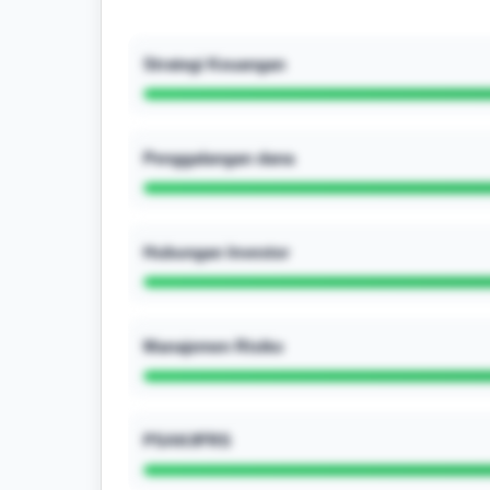
Strategi Keuangan
Penggalangan dana
Hubungan Investor
Manajemen Risiko
PSAK/IFRS