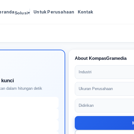
eranda
Untuk Perusahaan
Kontak
Solusi
▾
Masuk untuk melanjutkan
Buat profil Anda untuk membuka kunci pencocokan
pekerjaan yang didukung AI
About KompasGramedia
Industri
 kunci
an dalam hitungan detik
Ukuran Perusahaan
Didirikan