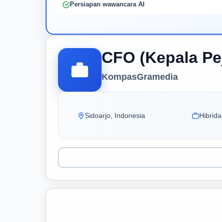
Persiapan wawancara AI
CFO (Kepala Pe
KompasGramedia
Sidoarjo, Indonesia
Hibrida