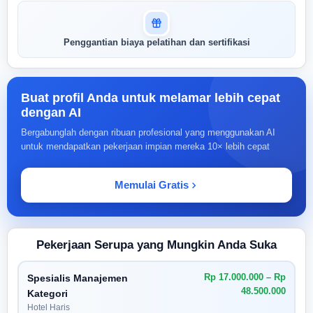
Penggantian biaya pelatihan dan sertifikasi
Buat profil Anda untuk melamar lebih cepat
dengan AI
Bergabunglah dengan ribuan profesional yang menggunakan AI
untuk mendapatkan pekerjaan impian mereka 10× lebih cepat
Memulai Gratis
Pekerjaan Serupa yang Mungkin Anda Suka
Rp 17.000.000 – Rp
Spesialis Manajemen
48.500.000
Kategori
Hotel Haris