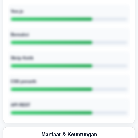
Vue.js
Bereaksi
Skrip Ketik
CSS penarik
API REST
Manfaat & Keuntungan