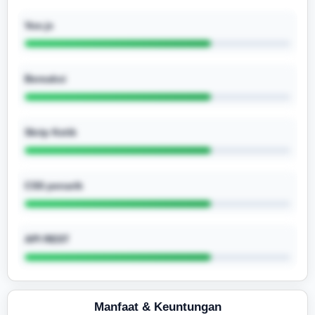
Vue.js
Bereaksi
Skrip Ketik
CSS penarik
API REST
Manfaat & Keuntungan