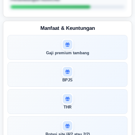
Manfaat & Keuntungan
Masuk untuk melihat skor
Gaji premium tambang
pertandingan AI Anda
AI kami menganalisis profil Anda dan
menunjukkan seberapa cocok keahlian
Anda dengan peran ini
BPJS
Buka Kunci Skor Pertandingan
Saya
THR
Rotasi site (4/2 atau 2/2)