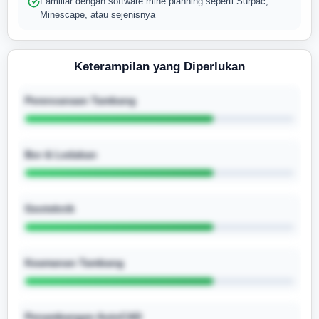
Familiar dengan software mine planning seperti Surpac,
Minescape, atau sejenisnya
Keterampilan yang Diperlukan
Perencanaan Tambang
Bor & Ledakan
Geoteknik
Keamanan Tambang
Penambangan AutoCAD