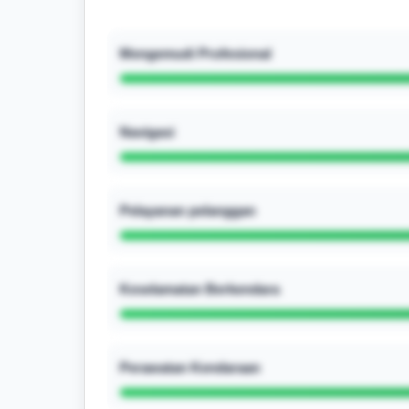
Mengemudi Profesional
Navigasi
Pelayanan pelanggan
Keselamatan Berkendara
Perawatan Kendaraan