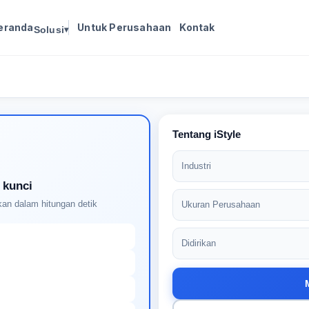
eranda
Untuk Perusahaan
Kontak
Solusi
▾
Masuk untuk melanjutkan
Buat profil Anda untuk membuka kunci pencocokan
pekerjaan yang didukung AI
Tentang iStyle
Industri
 kunci
an dalam hitungan detik
Ukuran Perusahaan
Didirikan