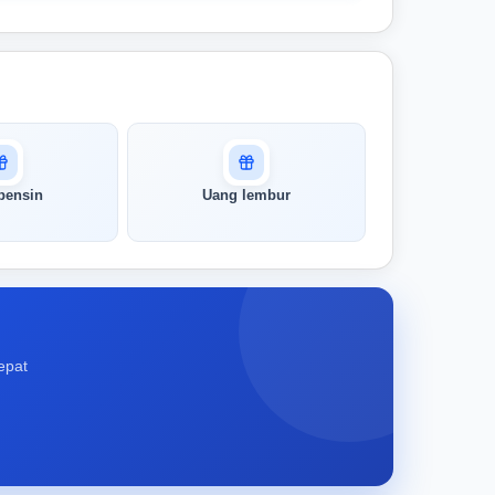
bensin
Uang lembur
epat