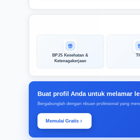
Masuk untuk melihat skor
pertandingan AI Anda
AI kami menganalisis profil Anda dan
BPJS Kesehatan &
T
menunjukkan seberapa cocok keahlian
Ketenagakerjaan
Anda dengan peran ini
Buka Kunci Skor Pertandingan
Saya
Buat profil Anda untuk melamar le
Bergabunglah dengan ribuan profesional yang men
Memulai Gratis