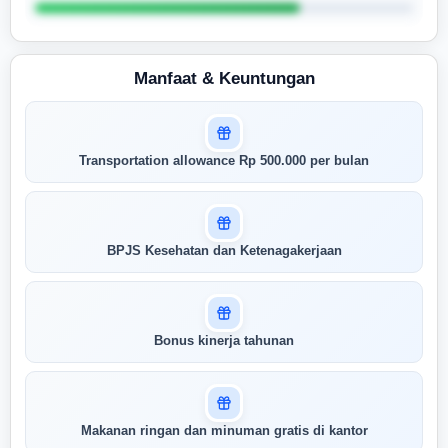
Manfaat & Keuntungan
Masuk untuk melihat skor
Transportation allowance Rp 500.000 per bulan
pertandingan AI Anda
AI kami menganalisis profil Anda dan
menunjukkan seberapa cocok keahlian
Anda dengan peran ini
BPJS Kesehatan dan Ketenagakerjaan
Buka Kunci Skor Pertandingan
Saya
Bonus kinerja tahunan
Makanan ringan dan minuman gratis di kantor