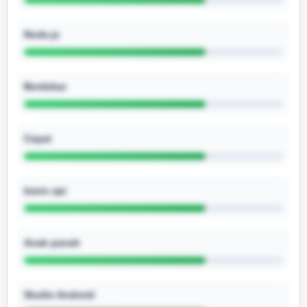
Node.js
Berdebar
Cepat
basis api
Anak panah
Studio Android