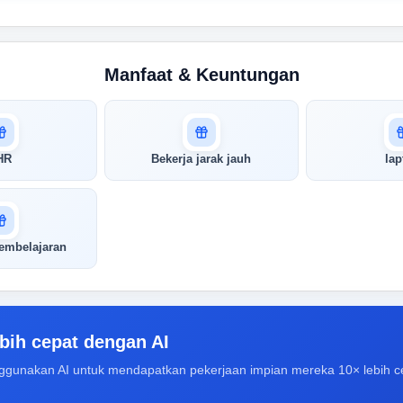
Manfaat & Keuntungan
HR
Bekerja jarak jauh
lap
embelajaran
bih cepat dengan AI
ggunakan AI untuk mendapatkan pekerjaan impian mereka 10× lebih c