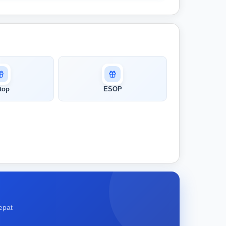
top
ESOP
epat