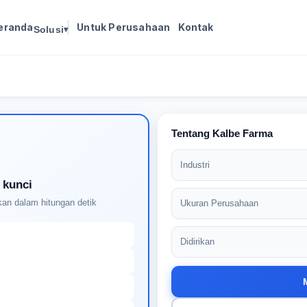
eranda
Untuk Perusahaan
Kontak
Solusi
▾
Masuk untuk melanjutkan
Buat profil Anda untuk membuka kunci pencocokan
pekerjaan yang didukung AI
Tentang Kalbe Farma
Industri
 kunci
an dalam hitungan detik
Ukuran Perusahaan
Didirikan