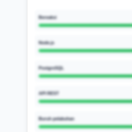
Bereaksi
Node.js
PostgreSQL
API REST
Buruh pelabuhan