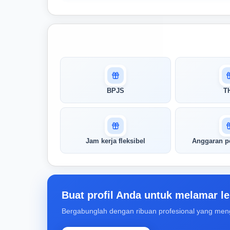
Masuk untuk melihat skor
pertandingan AI Anda
AI kami menganalisis profil Anda dan
BPJS
T
menunjukkan seberapa cocok keahlian
Anda dengan peran ini
Buka Kunci Skor Pertandingan
Jam kerja fleksibel
Anggaran p
Saya
Buat profil Anda untuk melamar le
Bergabunglah dengan ribuan profesional yang men