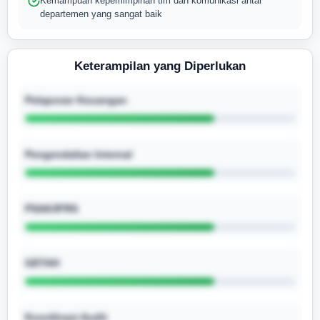
Kemampuan kepemimpinan tim dan komunikasi antar
departemen yang sangat baik
Keterampilan yang Diperlukan
Pelaporan Keuangan
Pengendalian Internal
PSAK/IFRS
GETAH
Koordinasi Audit