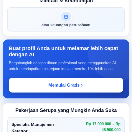
Manfaat & Keuntungan
Masuk untuk melihat skor
atau keuangan perusahaan
pertandingan AI Anda
AI kami menganalisis profil Anda dan
menunjukkan seberapa cocok keahlian
Anda dengan peran ini
Buat profil Anda untuk melamar lebih cepat
dengan AI
Buka Kunci Skor Pertandingan
Bergabunglah dengan ribuan profesional yang menggunakan AI
untuk mendapatkan pekerjaan impian mereka 10× lebih cepat
Saya
Memulai Gratis
Pekerjaan Serupa yang Mungkin Anda Suka
Rp 17.000.000 – Rp
Spesialis Manajemen
48.500.000
Kategori